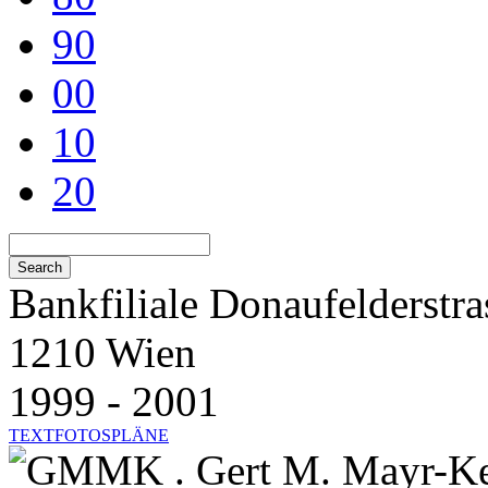
90
00
10
20
Bankfiliale Donaufelderstra
1210 Wien
1999 - 2001
TEXT
FOTOS
PLÄNE