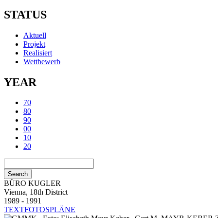
STATUS
Aktuell
Projekt
Realisiert
Wettbewerb
YEAR
70
80
90
00
10
20
BÜRO KUGLER
Vienna, 18th District
1989 - 1991
TEXT
FOTOS
PLÄNE