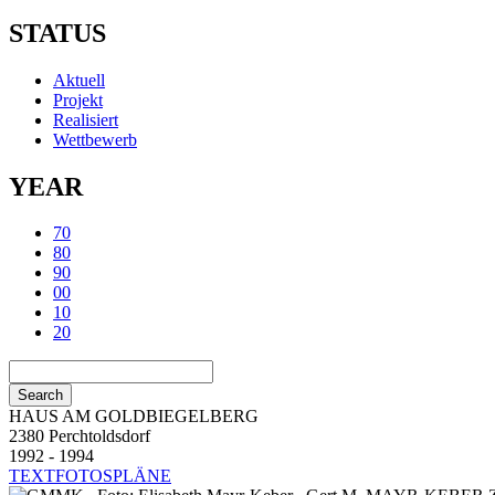
STATUS
Aktuell
Projekt
Realisiert
Wettbewerb
YEAR
70
80
90
00
10
20
HAUS AM GOLDBIEGELBERG
2380 Perchtoldsdorf
1992 - 1994
TEXT
FOTOS
PLÄNE