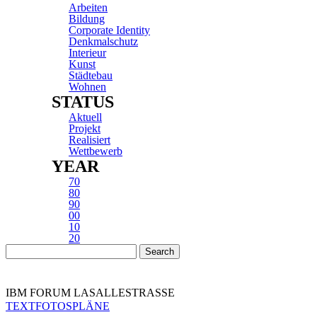
Arbeiten
Bildung
Corporate Identity
Denkmalschutz
Interieur
Kunst
Städtebau
Wohnen
STATUS
Aktuell
Projekt
Realisiert
Wettbewerb
YEAR
70
80
90
00
10
20
IBM FORUM LASALLESTRASSE
TEXT
FOTOS
PLÄNE