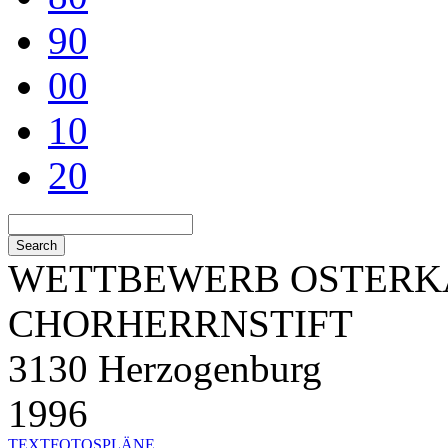
90
00
10
20
WETTBEWERB OSTERK
CHORHERRNSTIFT
3130 Herzogenburg
1996
TEXT
FOTOS
PLÄNE