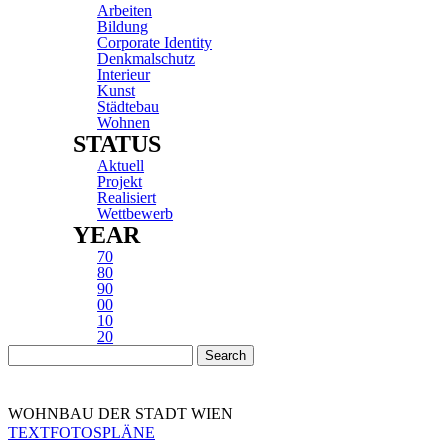
Arbeiten
Bildung
Corporate Identity
Denkmalschutz
Interieur
Kunst
Städtebau
Wohnen
STATUS
Aktuell
Projekt
Realisiert
Wettbewerb
YEAR
70
80
90
00
10
20
WOHNBAU DER STADT WIEN
TEXT
FOTOS
PLÄNE