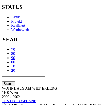
STATUS
Aktuell
Projekt
Realisiert
Wettbewerb
YEAR
70
80
90
00
10
20
WOHNHAUS AM WIENERBERG
1100 Wien
2000 - 2002
TEXT
FOTOS
PLÄNE